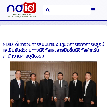
Skip
Search
to
Toggle
for:
content
Navigati
หน้าหลัก
แพลตฟอร์มและบริการ
NDID ได้เข้าร่วมการสัมมนาเชิงปฏิบัติการเรื่องการพิสูจน์
และยืนยันตัวตนทางดิจิทัลและลายมือชื่อดิจิทัลสำหรับ
ข่าวสารและ
สำนักงานศาลยุติธรรม
ประชาสัมพันธ์
คำถามที่พบบ่อย
เกี่ยวกับเรา