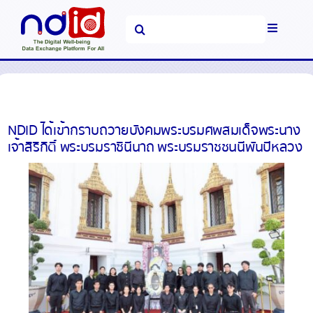
Skip
Search
to
Toggle
for:
content
Navigati
หน้าหลัก
แพลตฟอร์มและบริการ
NDID ได้เข้ากราบถวายบังคมพระบรมศพสมเด็จพระนาง
เจ้าสิริกิติ์ พระบรมราชินีนาถ พระบรมราชชนนีพันปีหลวง
ข่าวสารและ
ประชาสัมพันธ์
คำถามที่พบบ่อย
เกี่ยวกับเรา